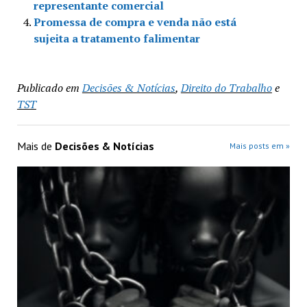
representante comercial
Promessa de compra e venda não está
sujeita a tratamento falimentar
Publicado em
Decisões & Notícias
,
Direito do Trabalho
e
TST
Mais de
Decisões & Notícias
Mais posts em »