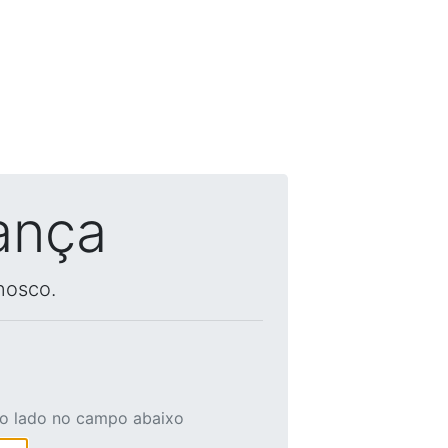
ança
nosco.
ao lado no campo abaixo