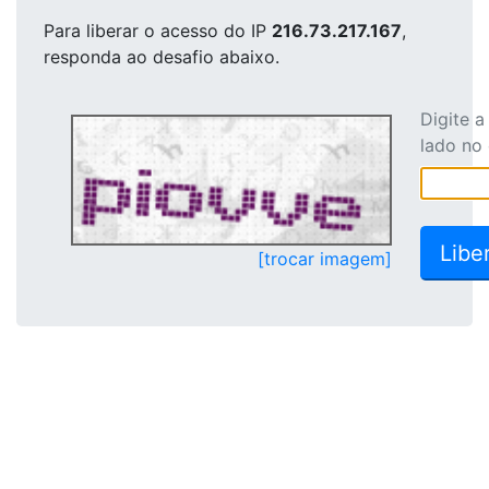
Para liberar o acesso
do IP
216.73.217.167
,
responda ao desafio abaixo.
Digite 
lado no
[trocar imagem]