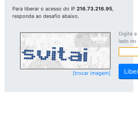
Para liberar o acesso
do IP
216.73.216.95
,
responda ao desafio abaixo.
Digite 
lado no
[trocar imagem]