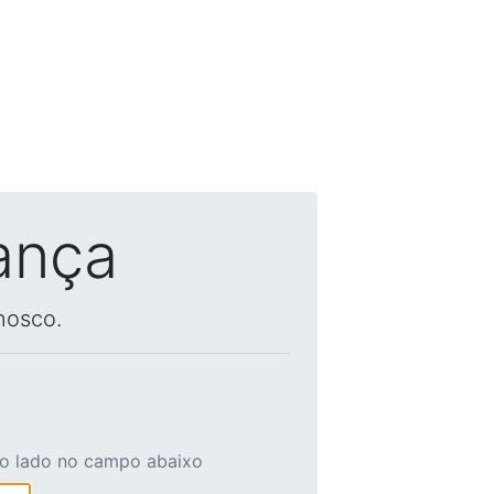
ança
nosco.
ao lado no campo abaixo