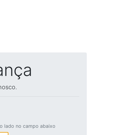
ança
nosco.
ao lado no campo abaixo