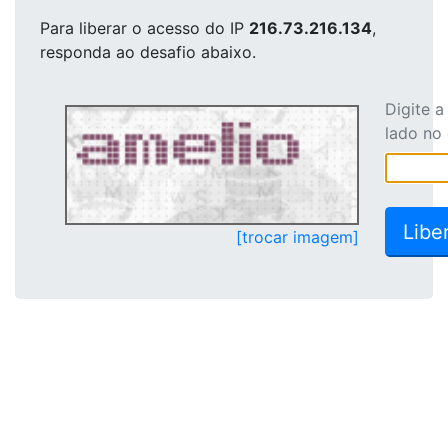
Para liberar o acesso
do IP
216.73.216.134
,
responda ao desafio abaixo.
Digite 
lado no
[trocar imagem]