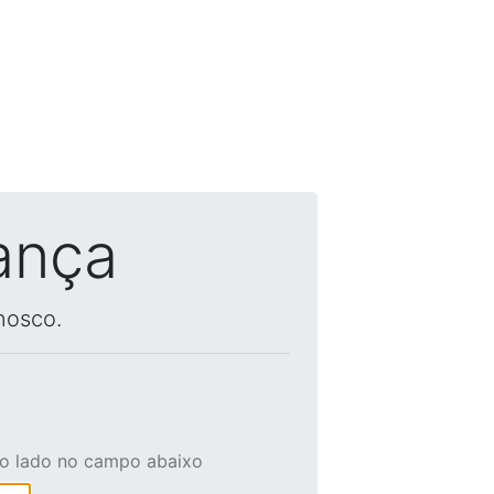
ança
nosco.
ao lado no campo abaixo