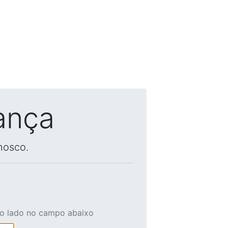
ança
nosco.
ao lado no campo abaixo