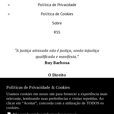
Política de Privacidade
Política de Cookies
Sobre
RSS
“A justiça atrasada não é justiça, senão injustiça
qualificada e manifesta.”
Ruy Barbosa
O Direito
Todos os direito reservados 1996-2026
Políticas de Privacidade & Cookies
Mateus Matos
Usamos cookies em nosso site para fornecer a experiência mais
Fundador e Editor-Chefe
relevante, lembrando suas preferências e visitas repetidas. Ao
clicar em “Aceitar”, concorda com a utilização de TODOS os
Desde 1996
cookies.
.