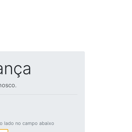
ança
nosco.
ao lado no campo abaixo