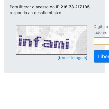
Para liberar o acesso
do IP
216.73.217.135
,
responda ao desafio abaixo.
Digite 
lado no
[trocar imagem]