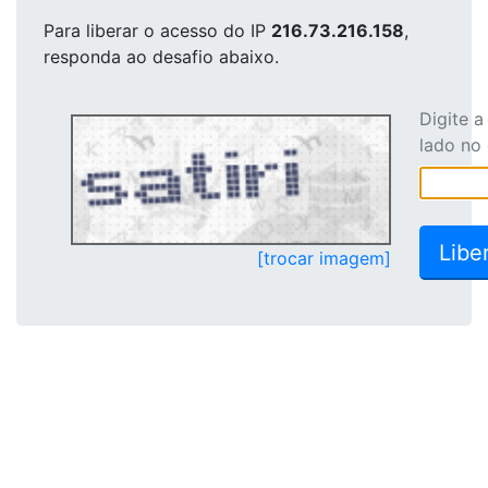
Para liberar o acesso
do IP
216.73.216.158
,
responda ao desafio abaixo.
Digite 
lado no
[trocar imagem]