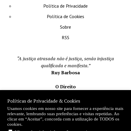
Política de Privacidade
Política de Cookies
Sobre
RSS
“A justiça atrasada não é justiça, senão injustiça
qualificada e manifesta.”
Ruy Barbosa
O Direito
Todos os direito reservados 1996-2026
Políticas de Privacidade & Cookies
Mateus Matos
Usamos cookies em nosso site para fornecer a experiência mais
Fundador e Editor-Chefe
relevante, lembrando suas preferências e visitas repetidas. Ao
clicar em “Aceitar”, concorda com a utilização de TODOS os
Desde 1996
cookies.