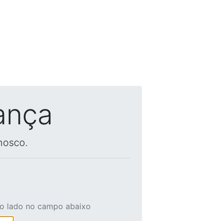
ança
nosco.
ao lado no campo abaixo