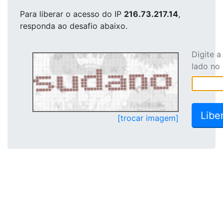
Para liberar o acesso
do IP
216.73.217.14
,
responda ao desafio abaixo.
Digite 
lado no
[trocar imagem]