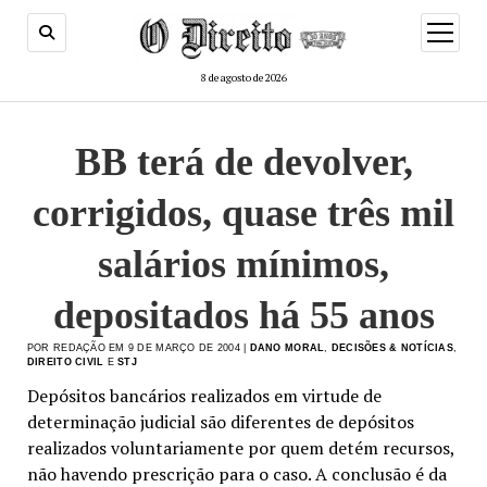
menu
de
abertur
8 de agosto de 2026
BB terá de devolver,
corrigidos, quase três mil
salários mínimos,
depositados há 55 anos
POR REDAÇÃO EM 9 DE MARÇO DE 2004 |
DANO MORAL
,
DECISÕES & NOTÍCIAS
,
DIREITO CIVIL
E
STJ
Depósitos bancários realizados em virtude de
determinação judicial são diferentes de depósitos
realizados voluntariamente por quem detém recursos,
não havendo prescrição para o caso. A conclusão é da