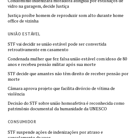
Condomínio indenizará moradora atingida por estilhaços de
vidro na garagem, decide Justiça
Justiça proíbe homem de reproduzir som alto durante home
office de vizinha
UNIÃO ESTÁVEL
STF vai decidir se união estável pode ser convertida
retroativamente em casamento
Condenada mulher que fez falsa união estável com idoso de 80
anos e recebeu pensão militar após sua morte
STF decide que amantes não têm direito de receber pensão por
morte
Câmara aprova projeto que facilita divórcio de vítima de
violência
Decisão do STF sobre união homoafetiva é reconhecida como
patrimônio documental da humanidade da UNESCO
CONSUMIDOR
STF suspende ações de indenizações por atraso e
cancelamento de voos