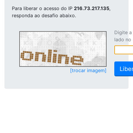
Para liberar o acesso
do IP
216.73.217.135
,
responda ao desafio abaixo.
Digite 
lado no
[trocar imagem]