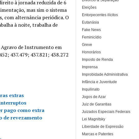
Divórcio & Separação
ireito à jornada reduzida de 6
Eleições
alimentação, mas sim o sistema
Entorpecentes ilícitos
s, com alternância periódica. O
Eutanásia
abalha à noite, trabalha de
Fake News
Feminicídio
Greve
de Agravo de Instrumento em
Honorários
452; 437.479; 437.821; 438.272
Imposto de Renda
Imprensa
Improbidade Administrativa
Infância e Juventude
Inquilinato
ras extras
Jogos de Azar
interruptos
Juiz de Garantias
er pago como extra
Juizados Especiais Federais
no de revezamento
Lei Magnitsky
Liberdade de Expressão
Marcas e Patentes