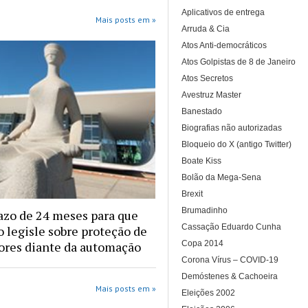
Aplicativos de entrega
Mais posts em »
Arruda & Cia
Atos Anti-democráticos
Atos Golpistas de 8 de Janeiro
Atos Secretos
Avestruz Master
Banestado
Biografias não autorizadas
Bloqueio do X (antigo Twitter)
Boate Kiss
Bolão da Mega-Sena
Brexit
Brumadinho
azo de 24 meses para que
Cassação Eduardo Cunha
 legisle sobre proteção de
Copa 2014
ores diante da automação
Corona Vírus – COVID-19
Demóstenes & Cachoeira
Mais posts em »
Eleições 2002