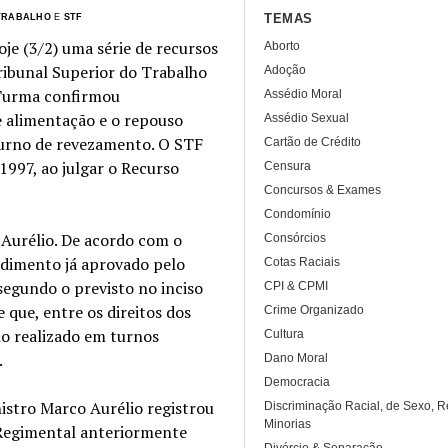
TEMAS
 TRABALHO
E
STF
e (3/2) uma série de recursos
Aborto
ribunal Superior do Trabalho
Adoção
 Turma confirmou
Assédio Moral
e alimentação e o repouso
Assédio Sexual
urno de revezamento. O STF
Cartão de Crédito
1997, ao julgar o Recurso
Censura
Concursos & Exames
Condomínio
Aurélio. De acordo com o
Consórcios
ndimento já aprovado pelo
Cotas Raciais
segundo o previsto no inciso
CPI & CPMI
e que, entre os direitos dos
Crime Organizado
lho realizado em turnos
Cultura
.
Dano Moral
Democracia
nistro Marco Aurélio registrou
Discriminação Racial, de Sexo, R
Minorias
 Regimental anteriormente