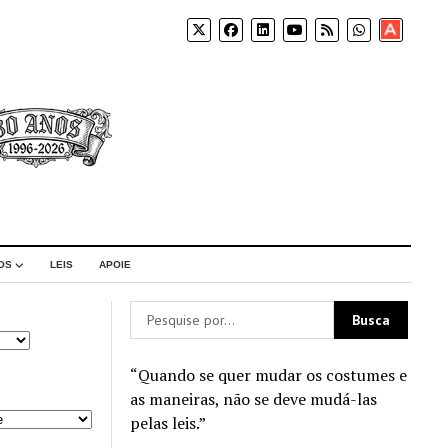
Apoia-
se
OS
LEIS
APOIE
“Quando se quer mudar os costumes e
as maneiras, não se deve mudá-las
pelas leis.”