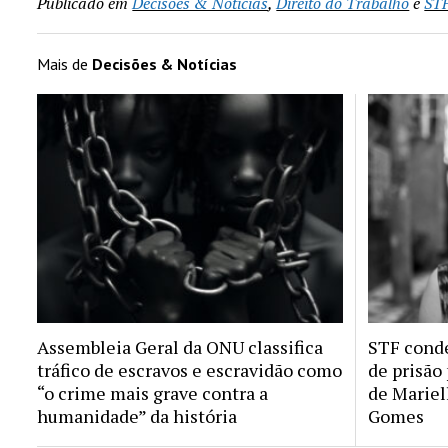
Publicado em
Decisões & Notícias
,
Direito do Trabalho
e
ST
Mais de
Decisões & Notícias
Assembleia Geral da ONU classifica
STF conde
tráfico de escravos e escravidão como
de prisão
“o crime mais grave contra a
de Mariel
humanidade” da história
Gomes