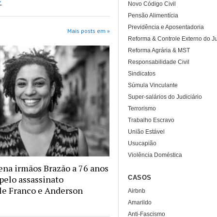
F
Novo Código Civil
Pensão Alimentícia
Previdência e Aposentadoria
Mais posts em »
Reforma & Controle Externo do Ju
Reforma Agrária & MST
Responsabilidade Civil
Sindicatos
Súmula Vinculante
Super-salários do Judiciário
Terrorismo
Trabalho Escravo
União Estável
Usucapião
Violência Doméstica
na irmãos Brazão a 76 anos
 pelo assassinato
CASOS
le Franco e Anderson
Airbnb
Amarildo
Anti-Fascismo