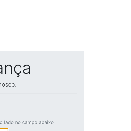
ança
nosco.
ao lado no campo abaixo