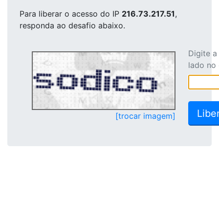
Para liberar o acesso
do IP
216.73.217.51
,
responda ao desafio abaixo.
Digite 
lado no
[trocar imagem]