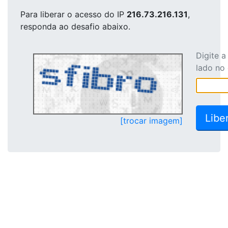
Para liberar o acesso
do IP
216.73.216.131
,
responda ao desafio abaixo.
Digite 
lado no
[trocar imagem]