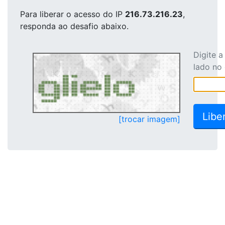
Para liberar o acesso
do IP
216.73.216.23
,
responda ao desafio abaixo.
Digite 
lado no
[trocar imagem]