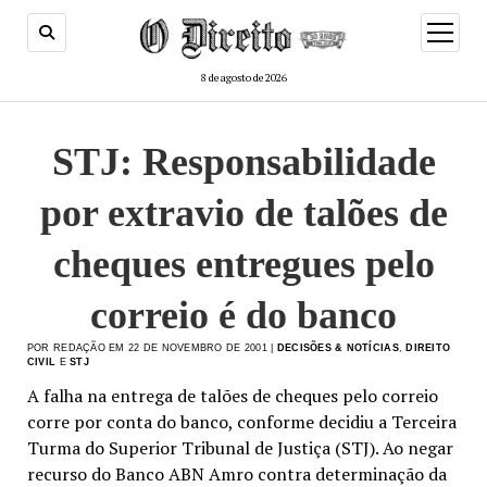
menu
de
abertur
8 de agosto de 2026
STJ: Responsabilidade
por extravio de talões de
cheques entregues pelo
correio é do banco
POR REDAÇÃO EM 22 DE NOVEMBRO DE 2001 |
DECISÕES & NOTÍCIAS
,
DIREITO
CIVIL
E
STJ
A falha na entrega de talões de cheques pelo correio
corre por conta do banco, conforme decidiu a Terceira
Turma do Superior Tribunal de Justiça (STJ). Ao negar
recurso do Banco ABN Amro contra determinação da