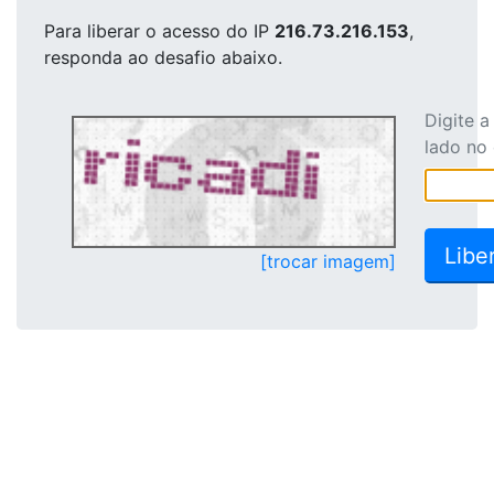
Para liberar o acesso
do IP
216.73.216.153
,
responda ao desafio abaixo.
Digite 
lado no
[trocar imagem]