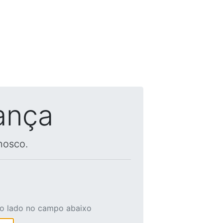
ança
nosco.
ao lado no campo abaixo