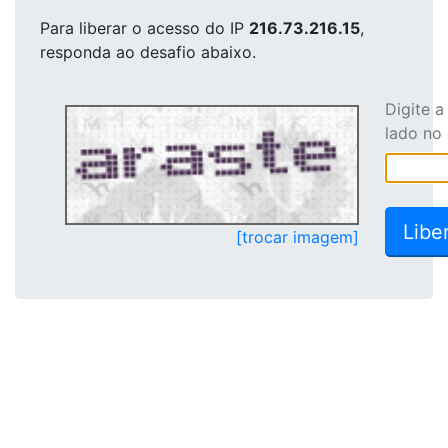
Para liberar o acesso
do IP
216.73.216.15
,
responda ao desafio abaixo.
Digite 
lado no
[trocar imagem]