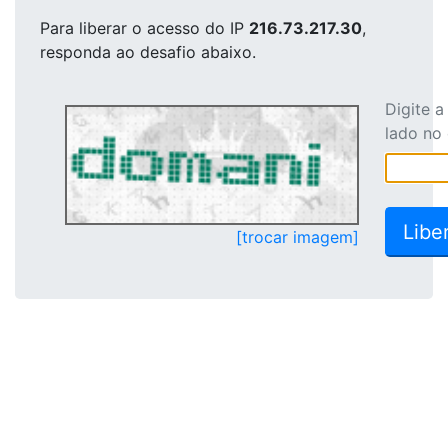
Para liberar o acesso
do IP
216.73.217.30
,
responda ao desafio abaixo.
Digite 
lado no
[trocar imagem]