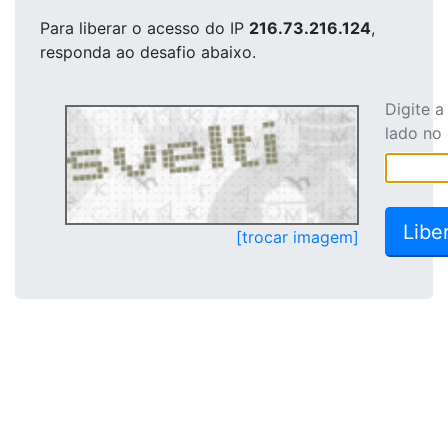
Para liberar o acesso
do IP
216.73.216.124
,
responda ao desafio abaixo.
Digite 
lado no
[trocar imagem]