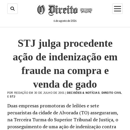
menu
de
abertur
6 de agosto de 2026
STJ julga procedente
ação de indenização em
fraude na compra e
venda de gado
POR REDAÇÃO EM 30 DE JULHO DE 2001 |
DECISÕES & NOTÍCIAS
,
DIREITO CIVIL
E
STJ
Duas empresas promotoras de leilões e sete
pecuaristas da cidade de Alvorada (TO) asseguraram,
na Terceira Turma do Superior Tribunal de Justiça, o
prosseguimento de uma ação de indenização contra