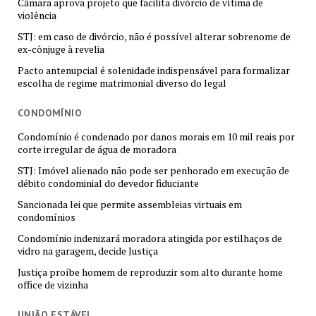
Câmara aprova projeto que facilita divórcio de vítima de
violência
STJ: em caso de divórcio, não é possível alterar sobrenome de
ex-cônjuge à revelia
Pacto antenupcial é solenidade indispensável para formalizar
escolha de regime matrimonial diverso do legal
CONDOMÍNIO
Condomínio é condenado por danos morais em 10 mil reais por
corte irregular de água de moradora
STJ: Imóvel alienado não pode ser penhorado em execução de
débito condominial do devedor fiduciante
Sancionada lei que permite assembleias virtuais em
condomínios
Condomínio indenizará moradora atingida por estilhaços de
vidro na garagem, decide Justiça
Justiça proíbe homem de reproduzir som alto durante home
office de vizinha
UNIÃO ESTÁVEL