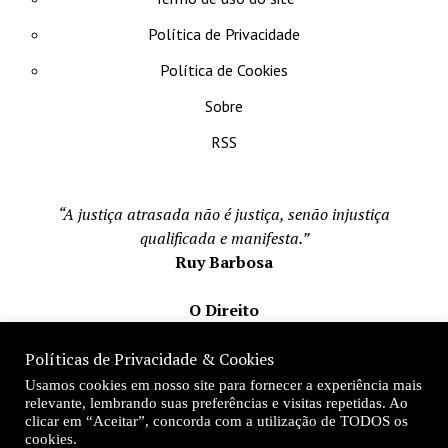
Política de Privacidade
Política de Cookies
Sobre
RSS
“A justiça atrasada não é justiça, senão injustiça
qualificada e manifesta.”
Ruy Barbosa
O Direito
Todos os direito reservados 1996-2026
Políticas de Privacidade & Cookies
Mateus Matos
Usamos cookies em nosso site para fornecer a experiência mais
Fundador e Editor-Chefe
relevante, lembrando suas preferências e visitas repetidas. Ao
clicar em “Aceitar”, concorda com a utilização de TODOS os
Desde 1996
cookies.