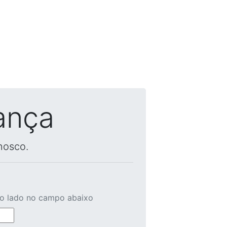
ança
nosco.
ao lado no campo abaixo