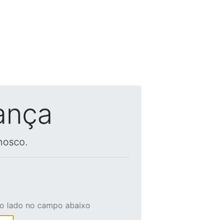
ança
nosco.
ao lado no campo abaixo