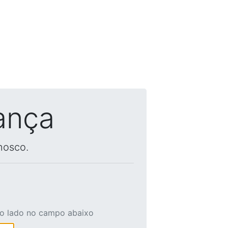
ança
nosco.
ao lado no campo abaixo