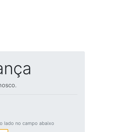
ança
nosco.
ao lado no campo abaixo