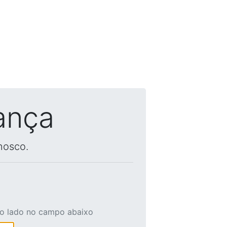
ança
nosco.
ao lado no campo abaixo