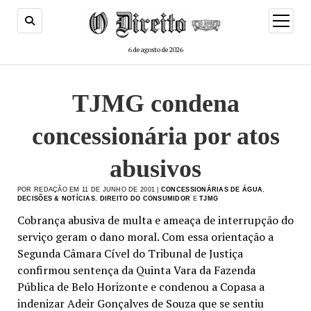
menu
de
abertur
6 de agosto de 2026
TJMG condena
concessionária por atos
abusivos
POR REDAÇÃO EM 11 DE JUNHO DE 2001 |
CONCESSIONÁRIAS DE ÁGUA
,
DECISÕES & NOTÍCIAS
,
DIREITO DO CONSUMIDOR
E
TJMG
Cobrança abusiva de multa e ameaça de interrupção do
serviço geram o dano moral. Com essa orientação a
Segunda Câmara Cível do Tribunal de Justiça
confirmou sentença da Quinta Vara da Fazenda
Pública de Belo Horizonte e condenou a Copasa a
indenizar Adeir Gonçalves de Souza que se sentiu