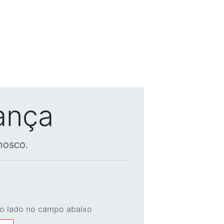
ança
nosco.
ao lado no campo abaixo