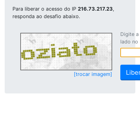
Para liberar o acesso
do IP
216.73.217.23
,
responda ao desafio abaixo.
Digite 
lado no
[trocar imagem]