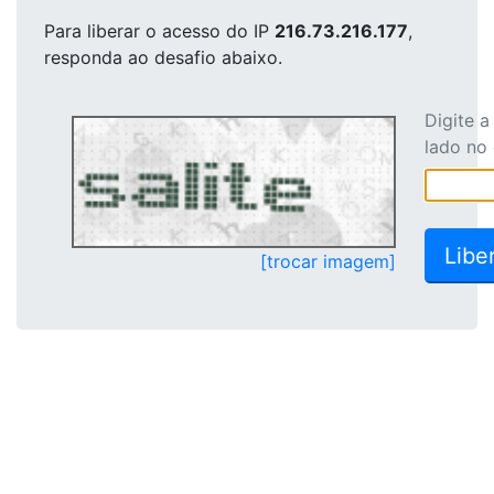
Para liberar o acesso
do IP
216.73.216.177
,
responda ao desafio abaixo.
Digite 
lado no
[trocar imagem]