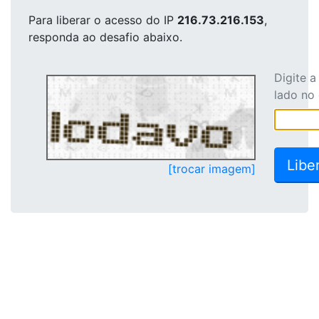
Para liberar o acesso
do IP
216.73.216.153
,
responda ao desafio abaixo.
Digite 
lado no
[trocar imagem]