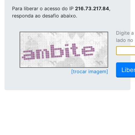
Para liberar o acesso
do IP
216.73.217.84
,
responda ao desafio abaixo.
Digite 
lado no
[trocar imagem]