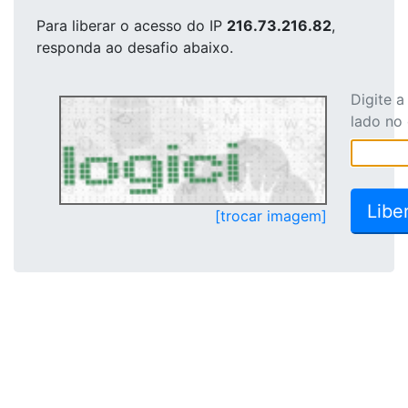
Para liberar o acesso
do IP
216.73.216.82
,
responda ao desafio abaixo.
Digite 
lado no
[trocar imagem]