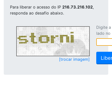
Para liberar o acesso
do IP
216.73.216.102
,
responda ao desafio abaixo.
Digite 
lado no
[trocar imagem]