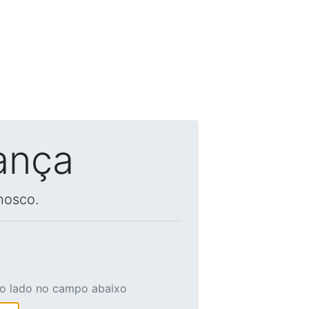
ança
nosco.
ao lado no campo abaixo