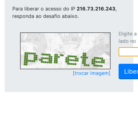
Para liberar o acesso
do IP
216.73.216.243
,
responda ao desafio abaixo.
Digite 
lado no
[trocar imagem]