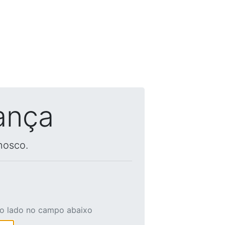
ança
nosco.
ao lado no campo abaixo