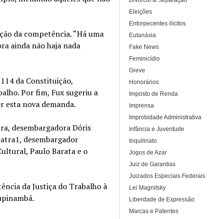
Divórcio & Separação
Eleições
Entorpecentes ilícitos
ação da competência. “Há uma
Eutanásia
ora ainda não haja nada
Fake News
Feminicídio
Greve
 114 da Constituição,
Honorários
alho. Por fim, Fux sugeriu a
Imposto de Renda
er esta nova demanda.
Imprensa
Improbidade Administrativa
tra, desembargadora Dóris
Infância e Juventude
Amatra1, desembargador
Inquilinato
Cultural, Paulo Barata e o
Jogos de Azar
Juiz de Garantias
Juizados Especiais Federais
ncia da Justiça do Trabalho à
Lei Magnitsky
Tupinambá.
Liberdade de Expressão
Marcas e Patentes