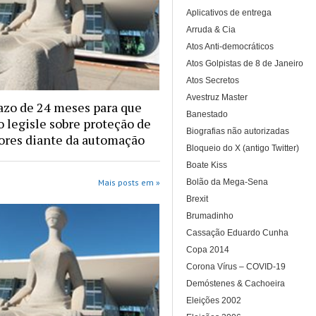
Aplicativos de entrega
Arruda & Cia
Atos Anti-democráticos
Atos Golpistas de 8 de Janeiro
Atos Secretos
Avestruz Master
azo de 24 meses para que
Banestado
 legisle sobre proteção de
Biografias não autorizadas
ores diante da automação
Bloqueio do X (antigo Twitter)
Boate Kiss
Bolão da Mega-Sena
Mais posts em »
Brexit
Brumadinho
Cassação Eduardo Cunha
Copa 2014
Corona Vírus – COVID-19
Demóstenes & Cachoeira
Eleições 2002