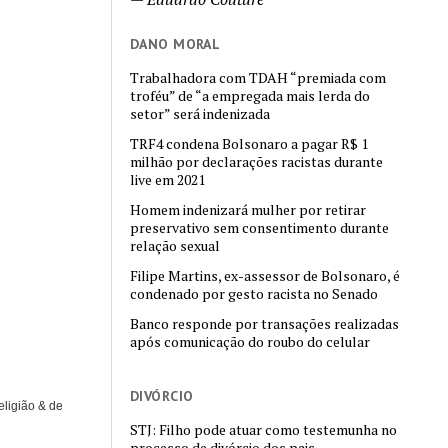
DANO MORAL
Trabalhadora com TDAH “premiada com
troféu” de “a empregada mais lerda do
setor” será indenizada
TRF4 condena Bolsonaro a pagar R$ 1
milhão por declarações racistas durante
live em 2021
Homem indenizará mulher por retirar
preservativo sem consentimento durante
relação sexual
Filipe Martins, ex-assessor de Bolsonaro, é
condenado por gesto racista no Senado
Banco responde por transações realizadas
após comunicação do roubo do celular
DIVÓRCIO
eligião & de
STJ: Filho pode atuar como testemunha no
processo de divórcio dos pais