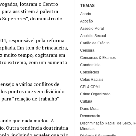
dvogados, lotaram o Centro
TEMAS
, para assistirem à palestra
Aborto
 Superiores”, do ministro do
Adoção
Assédio Moral
Assédio Sexual
/04, responsável pela reforma
Cartão de Crédito
ampliada. Em tom de brincadeira,
Censura
faz muito tempo, cogitaram em
Concursos & Exames
 outro extremo, com um aumento
Condomínio
Consórcios
Cotas Raciais
nsejo a vários conflitos de
CPI & CPMI
dos pontos que vem dividindo
Crime Organizado
para “relação de trabalho”
Cultura
Dano Moral
Democracia
rmando que nada mudou. A
Discriminação Racial, de Sexo, R
io. Outra tendência doutrinária
Minorias
mplo, incluindo aqueles que não