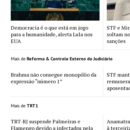
Democracia é o que está em jogo
STF e Min
para a humanidade, alerta Lula nos
soltam no
EUA
sanções
Mais de
Reforma & Controle Externo do Judiciário
Brahma não consegue monopólio da
STF mant
expressão “número 1”
remunera
aposenta
Mais de
TRT1
TRT-RJ suspende Palmeiras e
Anamatra 
Flamengo devido a infectados pela
à terceir