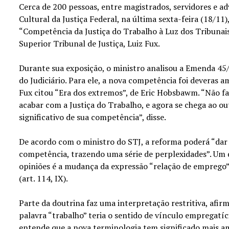
Cerca de 200 pessoas, entre magistrados, servidores e a
Cultural da Justiça Federal, na última sexta-feira (18/11)
“Competência da Justiça do Trabalho à Luz dos Tribunais
Superior Tribunal de Justiça, Luiz Fux.
Durante sua exposição, o ministro analisou a Emenda 45
do Judiciário. Para ele, a nova competência foi deveras 
Fux citou “Era dos extremos”, de Eric Hobsbawm. “Não 
acabar com a Justiça do Trabalho, e agora se chega ao
significativo de sua competência”, disse.
De acordo com o ministro do STJ, a reforma poderá “dar e
competência, trazendo uma série de perplexidades”. Um 
opiniões é a mudança da expressão “relação de emprego” 
(art. 114, IX).
Parte da doutrina faz uma interpretação restritiva, afi
palavra “trabalho” teria o sentido de vínculo empregatíc
entende que a nova terminologia tem significado mais a