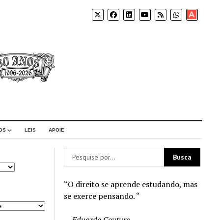
Apoia-
se
OS
LEIS
APOIE
“O direito se aprende estudando, mas
se exerce pensando. “
—
Eduardo Couture