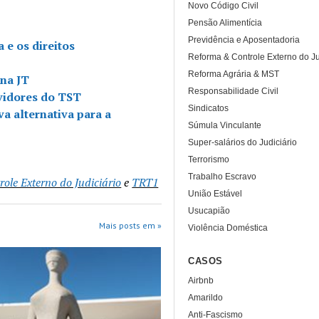
Novo Código Civil
Pensão Alimentícia
Previdência e Aposentadoria
 e os direitos
Reforma & Controle Externo do Ju
Reforma Agrária & MST
na JT
Responsabilidade Civil
vidores do TST
Sindicatos
va alternativa para a
Súmula Vinculante
Super-salários do Judiciário
Terrorismo
Trabalho Escravo
ole Externo do Judiciário
e
TRT1
União Estável
Usucapião
Mais posts em »
Violência Doméstica
CASOS
Airbnb
Amarildo
Anti-Fascismo