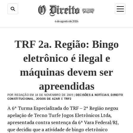
menu
de
abertur
6 de agosto de 2026
TRF 2a. Região: Bingo
eletrônico é ilegal e
máquinas devem ser
apreendidas
POR REDAÇÃO EM 18 DE NOVEMBRO DE 2005 |
DECISÕES & NOTÍCIAS
,
DIREITO
CONSTITUCIONAL
,
JOGOS DE AZAR
E
TRF2
A 6ª Turma Especializada do TRF – 2ª Região negou
apelação de Tecno Turfe Jogos Eletrônicos Ltda,
apresentada contra sentença da 6ª Vara Federal/RJ,
que decidiu que a atividade de bingo eletrônico