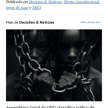
Publicado em
Decisões & Notícias
,
Direito Constitucional
,
Jogos de Azar
e
TRF2
Mais de
Decisões & Notícias
Mais posts em »
Assembleia Geral da ONU classifica tráfico de