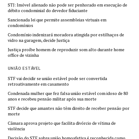
STJ: Imóvel alienado não pode ser penhorado em execução de
débito condominial do devedor fiduciante
Sancionada lei que permite assembleias virtuais em
condomínios
Condomínio indenizará moradora atingida por estilhaços de
vidro na garagem, decide Justiça
Justiça proíbe homem de reproduzir som alto durante home
office de vizinha
UNIÃO ESTÁVEL
STF vai decidir se união estável pode ser convertida
retroativamente em casamento
Condenada mulher que fez falsa união estável com idoso de 80
anos e recebeu pensão militar após sua morte
STF decide que amantes não têm direito de receber pensão por
morte
Câmara aprova projeto que facilita divórcio de vítima de
violência
Decisão do STF sobre união homoafetiva é reconhecida como