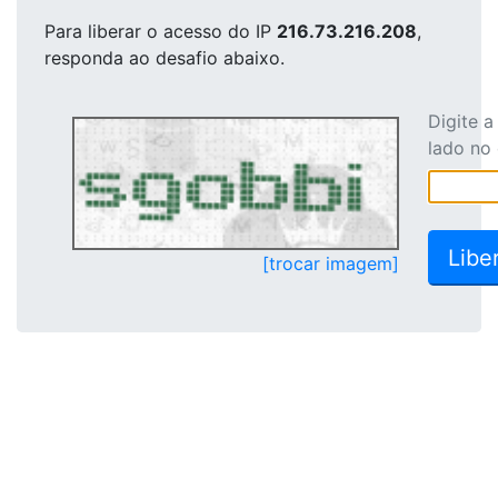
Para liberar o acesso
do IP
216.73.216.208
,
responda ao desafio abaixo.
Digite 
lado no
[trocar imagem]