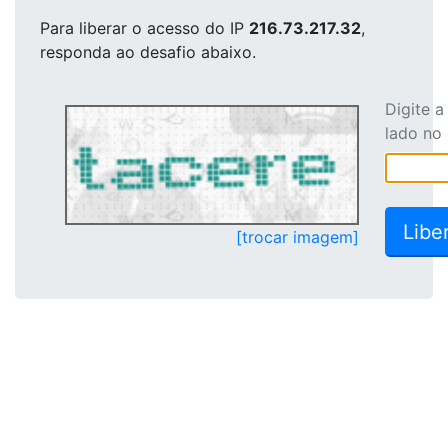
Para liberar o acesso
do IP
216.73.217.32
,
responda ao desafio abaixo.
Digite 
lado no
[trocar imagem]